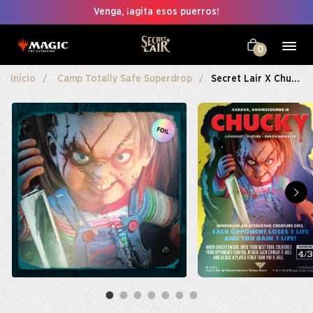
Venga, ¡agita esos puerros!
0
Inicio
Camp Totally Safe Superdrop
Secret Lair X Chucky Foil Edition