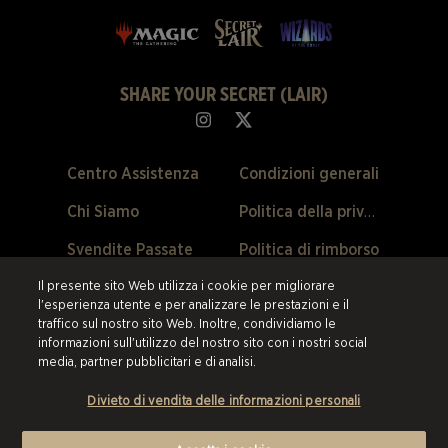
SHARE YOUR SECRET (LAIR)
Centro Assistenza
Condizioni generali
Chi Siamo
Politica della privacy
Svendite Passate
Politica di rimborso
Preferenze Cookie
Il presente sito Web utilizza i cookie per migliorare
l'esperienza utente e per analizzare le prestazioni e il
traffico sul nostro sito Web. Inoltre, condividiamo le
©2026 ESW France SAS. Tutti i diritti riservati.
Tutti i marchi sono di
informazioni sull'utilizzo del nostro sito con i nostri social
proprietà dei loro rispettivi titolari negli Stati Uniti e negli altri paesi.
ESW
media, partner pubblicitari e di analisi.
France SAS è il rivenditore autorizzato e il fornitore di tutti i prodotti e i
servizi offerti su questo sito.
Divieto di vendita delle informazioni personali