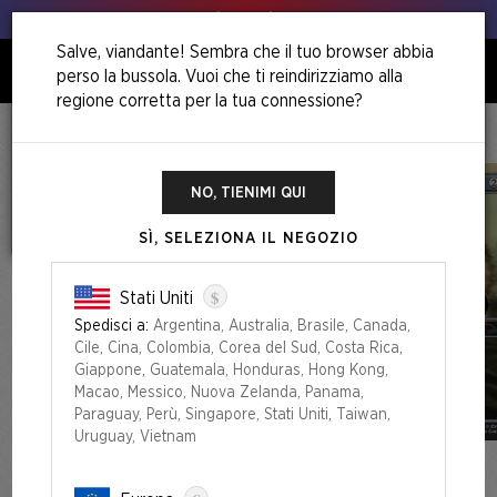
Animo, animo!
Salve, viandante! Sembra che il tuo browser abbia
perso la bussola. Vuoi che ti reindirizziamo alla
0
regione corretta per la tua connessione?
Home
Rad Superdrop
Secret Lair X Fallout®: Greet The Dog​
NO, TIENIMI QUI
SÌ, SELEZIONA IL NEGOZIO
$
Stati Uniti
Spedisci a:
Argentina, Australia, Brasile, Canada,
Cile, Cina, Colombia, Corea del Sud, Costa Rica,
Giappone, Guatemala, Honduras, Hong Kong,
Macao, Messico, Nuova Zelanda, Panama,
Paraguay, Perù, Singapore, Stati Uniti, Taiwan,
Uruguay, Vietnam