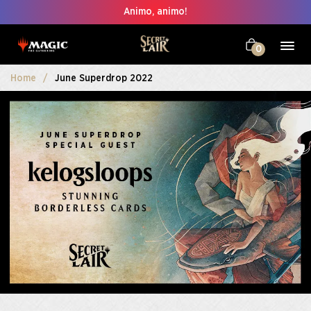
Animo, animo!
0
Home
June Superdrop 2022