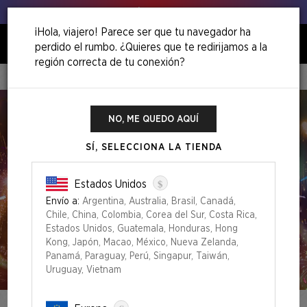
Venga, ¡agita esos puerros!
¡Hola, viajero! Parece ser que tu navegador ha
perdido el rumbo. ¿Quieres que te redirijamos a la
0
región correcta de tu conexión?
Inicio
Secretversary 2023
NO, ME QUEDO AQUÍ
SÍ, SELECCIONA LA TIENDA
$
Estados Unidos
Envío a:
Argentina, Australia, Brasil, Canadá,
Chile, China, Colombia, Corea del Sur, Costa Rica,
Estados Unidos, Guatemala, Honduras, Hong
Kong, Japón, Macao, México, Nueva Zelanda,
Panamá, Paraguay, Perú, Singapur, Taiwán,
Uruguay, Vietnam