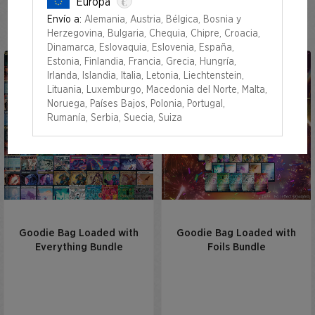
€
Europa
Secretversary 2023
Envío a:
Alemania, Austria, Bélgica, Bosnia y
Herzegovina, Bulgaria, Chequia, Chipre, Croacia,
Dinamarca, Eslovaquia, Eslovenia, España,
Estonia, Finlandia, Francia, Grecia, Hungría,
Irlanda, Islandia, Italia, Letonia, Liechtenstein,
Lituania, Luxemburgo, Macedonia del Norte, Malta,
Noruega, Países Bajos, Polonia, Portugal,
Rumanía, Serbia, Suecia, Suiza
Goodie Bag Loaded with
Goodie Bag Loaded with
Everything Bundle
Foils Bundle