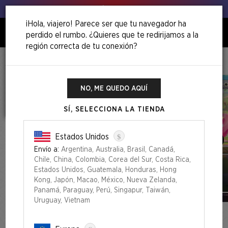
Venga, ¡agita esos puerros!
¡Hola, viajero! Parece ser que tu navegador ha
perdido el rumbo. ¿Quieres que te redirijamos a la
0
región correcta de tu conexión?
Inicio
Back To School Superdrop
Secret Lair X My Little Pony: Friendship Is Magic Foil Edition
NO, ME QUEDO AQUÍ
SÍ, SELECCIONA LA TIENDA
$
Estados Unidos
Envío a:
Argentina, Australia, Brasil, Canadá,
Chile, China, Colombia, Corea del Sur, Costa Rica,
Estados Unidos, Guatemala, Honduras, Hong
Kong, Japón, Macao, México, Nueva Zelanda,
Panamá, Paraguay, Perú, Singapur, Taiwán,
Uruguay, Vietnam