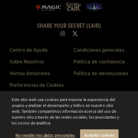
SHARE YOUR SECRET (LAIR)
Centro de Ayuda
Condiciones generales de venta
Sobre Nosotros
Política de confidencialidad
Ventas Anteriores
Política de devoluciones
Preferencias de Cookies
©2026 ESW France SAS. Todos los derechos reservados.
Las marcas
Este sitio web usa cookies para mejorar la experiencia del
citadas son propiedad de sus respectivos dueños en los Estados Unidos y
usuario y analizar el desempeño y tráfico en nuestro sitio
otros países.
ESW France SAS es el revendedor autorizado de los productos
web. También compartimos información acerca del uso de
y servicios ofrecidos en esta tienda en línea.
nuestro sitio a través de las redes sociales, los anunciantes y
los socios de analítica.
No vender mis datos personales
Aceptar cookies