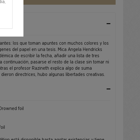
ia,
iantes: los que toman apuntes con muchos colores y los
genes del papel en una tesis. Mica Angela Hendricks
émica de escribir la fecha, añadir una lista de tres
a continuación, pasarse el resto de la clase sin tomar ni
tras el profesor Razineth explica algo de suma
dieron directrices, hubo algunas libertades creativas.
e Drowned foil
oil