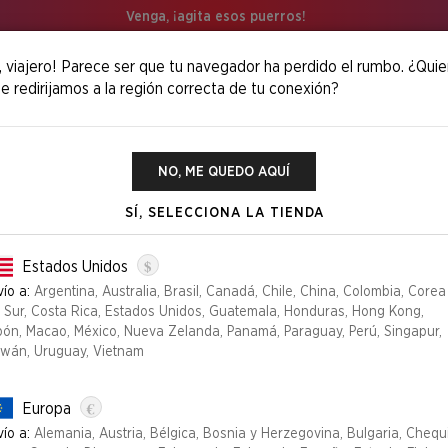
Venga, ¡agita esos puerros!
, viajero! Parece ser que tu navegador ha perdido el rumbo. ¿Quie
e redirijamos a la región correcta de tu conexión?
ius Foil Edition
NO, ME QUEDO AQUÍ
SÍ, SELECCIONA LA TIENDA
Foil
$
NOTEBOOK GEN
Estados Unidos
ío a:
Argentina, Australia, Brasil, Canadá, Chile, China, Colombia, Corea
£39.99
l Sur, Costa Rica, Estados Unidos, Guatemala, Honduras, Hong Kong,
pón, Macao, México, Nueva Zelanda, Panamá, Paraguay, Perú, Singapur,
Edición
iwán, Uruguay, Vietnam
FOIL
NON-FOIL
€
Europa
Seleccione una cantida
ío a:
Alemania, Austria, Bélgica, Bosnia y Herzegovina, Bulgaria, Chequ