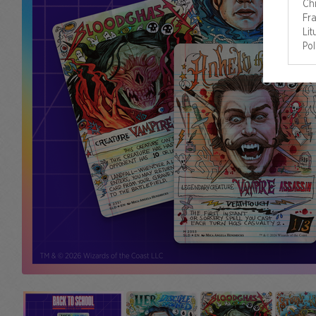
Chi
Fra
Li
Pol