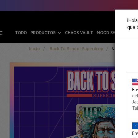
¡Hola
que t
TODO
PRODUCTOS
CHAOS VAULT
MOOD SWINGS
Inicio
Back To School Superdrop
Notebook Gen
Env
de
Ja
Ta
Env