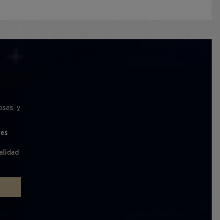
osas, y
les
alidad