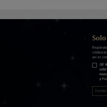
Solo
Regístrat
colaborac
así es co
¡SÍ!
sobr
nues
y
Pol