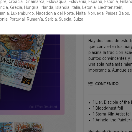
pre, Croacia, Dinamarca, Eslovaquia, Eslovenia, España, Estonia, Finland
ncia, Grecia, Hungría, Irlanda, Islandia, Italia, Letonia, Liechtenstein,
tuania, Luxemburgo, Macedonia del Norte, Malta, Noruega, Países Bajos,
onia, Portugal, Rumanía, Serbia, Suecia, Suiza
DESCRIPCIÓN
Hay dos tipos de estud
que convierten los már
plasma la tradición acad
puntos convincentes y, 
una sola nota más mien
importancia. Aunque se 
CONTENIDO
1 Lier, Disciple of th
1 Bloodghast foil
1 Storm-Kiln Artist foil
1 Anhelo, the Painter f