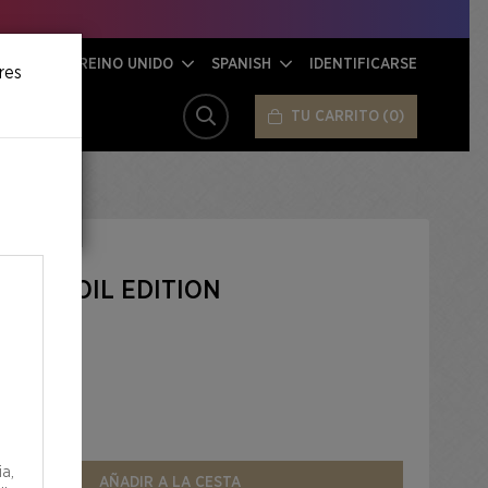
REINO UNIDO
SPANISH
IDENTIFICARSE
res
TU CARRITO
0
BUSCAR
IUS FOIL EDITION
d
ia,
AÑADIR A LA CESTA