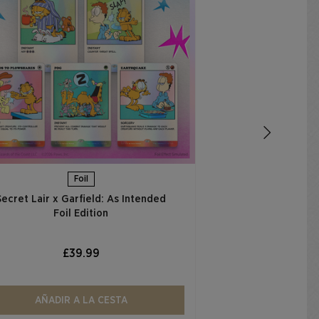
Secret Lair x 
Thought is to 
Ed
£
AÑADIR
Foil
Secret Lair x Garfield: As Intended
Foil Edition​
£39.99
AÑADIR A LA CESTA