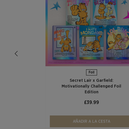
Foil
Secret Lair x Garfield:
Motivationally Challenged Foil
Edition​
£39.99
AÑADIR A LA CESTA