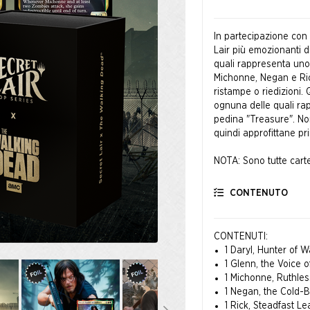
In partecipazione co
Lair più emozionanti 
quali rappresenta uno 
Michonne, Negan e Rick
ristampe o riedizioni
ognuna delle quali ra
pedina "Treasure". Non
quindi approfittane pr
NOTA: Sono tutte cart
principale. Per questo
Commander!
CONTENUTO
TM & © AMC Film Hol
CONTENUTI:
1 Daryl, Hunter of Wa
1 Glenn, the Voice of
1 Michonne, Ruthless 
1 Negan, the Cold-Bl
1 Rick, Steadfast Lea