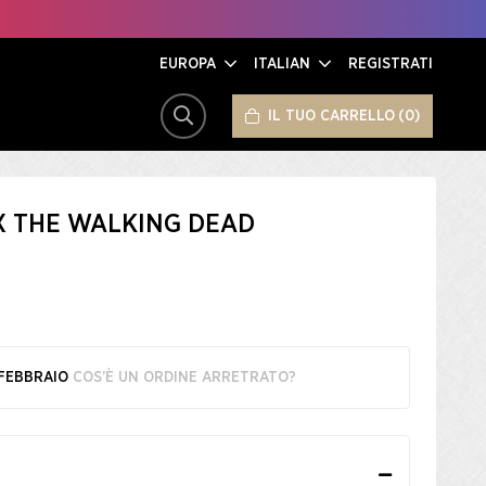
EUROPA
ITALIAN
REGISTRATI
IL TUO CARRELLO
0
CERCA
 X THE WALKING DEAD
 FEBBRAIO
COS’È UN ORDINE ARRETRATO?