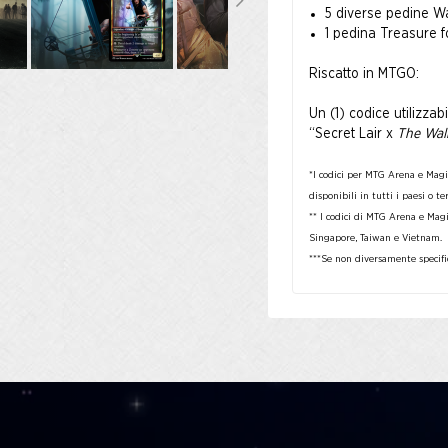
5 diverse pedine Wa
1 pedina Treasure fo
Riscatto in MTGO:
Un (1) codice utilizzab
“Secret Lair x
The Wal
*I codici per MTG Arena e Magi
disponibili in tutti i paesi o te
** I codici di MTG Arena e Mag
Singapore, Taiwan e Vietnam.
***Se non diversamente specific