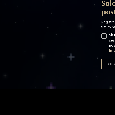
Solo
pos
Registrat
futuro ha
SÌ!
ser
nos
Inf