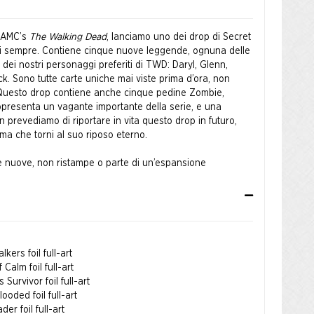
n AMC’s
The Walking Dead
, lanciamo uno dei drop di Secret
di sempre. Contiene cinque nuove leggende, ognuna delle
dei nostri personaggi preferiti di TWD: Daryl, Glenn,
. Sono tutte carte uniche mai viste prima d’ora, non
. Questo drop contiene anche cinque pedine Zombie,
ppresenta un vagante importante della serie, e una
 prevediamo di riportare in vita questo drop in futuro,
ima che torni al suo riposo eterno.
e nuove, non ristampe o parte di un’espansione
 non sono legali in Standard, ma sono perfette per
dings LLC©2020
lkers foil full-art
 Calm foil full-art
Survivor foil full-art
ooded foil full-art
der foil full-art