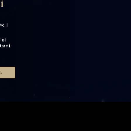
i
o. Il
 e i
tare i
RE