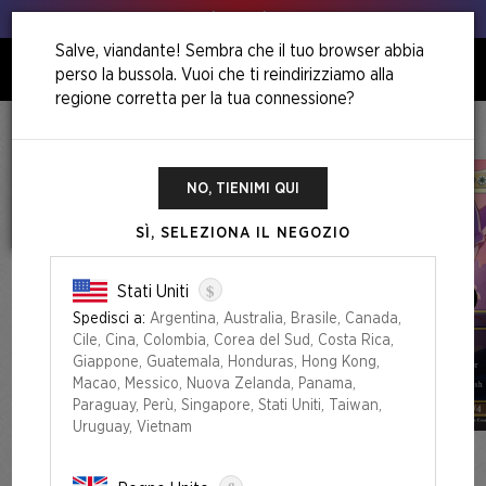
Animo, animo!
Salve, viandante! Sembra che il tuo browser abbia
perso la bussola. Vuoi che ti reindirizziamo alla
0
regione corretta per la tua connessione?
Home
The Sonic Superdrop
Sonic 100% Complete Bundle
NO, TIENIMI QUI
SÌ, SELEZIONA IL NEGOZIO
$
Stati Uniti
Spedisci a:
Argentina, Australia, Brasile, Canada,
Cile, Cina, Colombia, Corea del Sud, Costa Rica,
Giappone, Guatemala, Honduras, Hong Kong,
Macao, Messico, Nuova Zelanda, Panama,
Paraguay, Perù, Singapore, Stati Uniti, Taiwan,
Uruguay, Vietnam