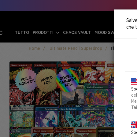
Salve
che t
TUTTO
PRODOTTI
CHAOS VAULT
MOOD SWINGS
Home
Ultimate Pencil Superdrop
The Ultimate 
Spe
de
Mes
Ta
Spe