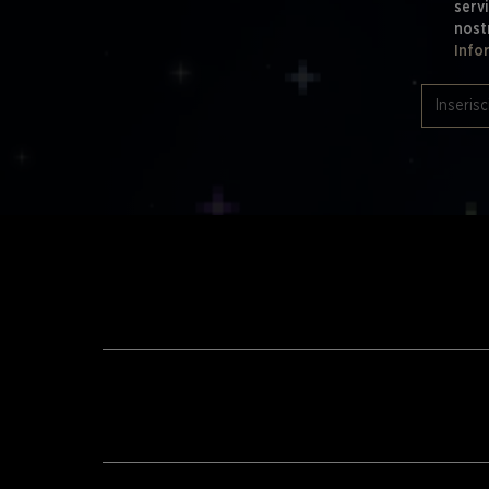
servi
nost
Info