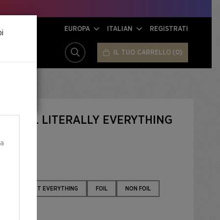
EUROPA
ITALIAN
REGISTRATI
oi
IL TUO CARRELLO
0
CERCA
 PENCIL LITERALLY EVERYTHING
ea
G
ALMOST EVERYTHING
FOIL
NON FOIL