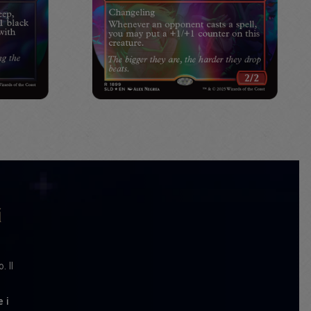
i
. Il
e i