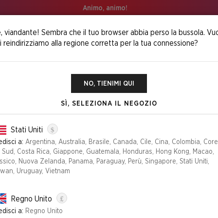
Animo, animo!
, viandante! Sembra che il tuo browser abbia perso la bussola. Vu
i reindirizziamo alla regione corretta per la tua connessione?
Pencil Literally Everything Bundle
NO, TIENIMI QUI
SÌ, SELEZIONA IL NEGOZIO
THE ULTIMATE
$
BUNDLE
Stati Uniti
disci a:
Argentina, Australia, Brasile, Canada, Cile, Cina, Colombia, Cor
l Sud, Costa Rica, Giappone, Guatemala, Honduras, Hong Kong, Macao,
sico, Nuova Zelanda, Panama, Paraguay, Perù, Singapore, Stati Uniti,
Edizione
iwan, Uruguay, Vietnam
LITERALLY EVERYTHIN
£
Regno Unito
disci a:
Regno Unito
NON PIÙ DISPONIBLE