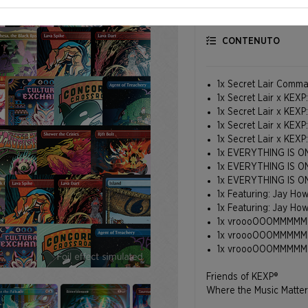
CONTENUTO
1x Secret Lair Comma
1x Secret Lair x KEXP
1x Secret Lair x KEX
1x Secret Lair x KEXP
1x Secret Lair x KEX
1x EVERYTHING IS ON 
1x EVERYTHING IS ON 
1x EVERYTHING IS O
1x Featuring: Jay Howe
1x Featuring: Jay How
1x vroooOOOMMMMMM! 
1x vroooOOOMMMMMM! 
1x vroooOOOMMMMM
Friends of KEXP®
Where the Music Matter