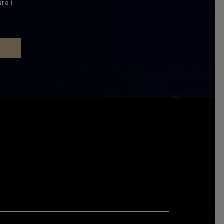
are i
E