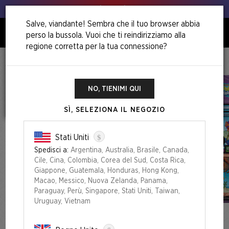
Animo, animo!
Salve, viandante! Sembra che il tuo browser abbia
perso la bussola. Vuoi che ti reindirizziamo alla
0
regione corretta per la tua connessione?
Home
Our Boss Is On Vacation Superdrop
Secret Lair X SpongeBob SquarePants: Lands Under The Sea
NO, TIENIMI QUI
SÌ, SELEZIONA IL NEGOZIO
$
Stati Uniti
Spedisci a:
Argentina, Australia, Brasile, Canada,
Cile, Cina, Colombia, Corea del Sud, Costa Rica,
Giappone, Guatemala, Honduras, Hong Kong,
Macao, Messico, Nuova Zelanda, Panama,
Paraguay, Perù, Singapore, Stati Uniti, Taiwan,
Uruguay, Vietnam