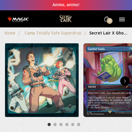
Animo, animo!
0
Home
Camp Totally Safe Superdrop
Secret Lair X Ghostbusters: The Real Ghostbusters