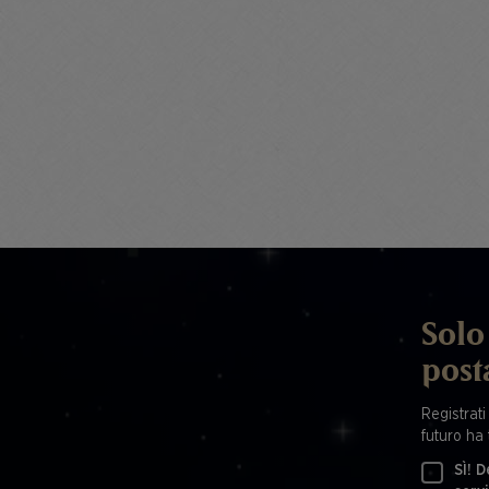
Solo 
post
Registrati
futuro ha 
SÌ! D