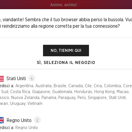
Animo, animo!
, viandante! Sembra che il tuo browser abbia perso la bussola. Vu
i reindirizziamo alla regione corretta per la tua connessione?
NO, TIENIMI QUI
SÌ, SELEZIONA IL NEGOZIO
The PlayStation Superdrop
$
Stati Uniti
disci a:
Argentina, Australia, Brasile, Canada, Cile, Cina, Colombia, Cor
l Sud, Costa Rica, Giappone, Guatemala, Honduras, Hong Kong, Macao,
sico, Nuova Zelanda, Panama, Paraguay, Perù, Singapore, Stati Uniti,
iwan, Uruguay, Vietnam
£
Regno Unito
disci a:
Regno Unito