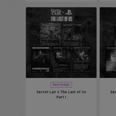
New Design
Secret Lair x The Last of Us
Sec
Part I