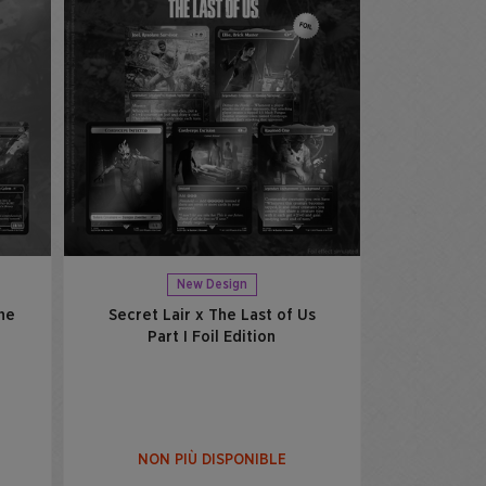
New Design
the
Secret Lair x The Last of Us
Part I Foil Edition
NON PIÙ DISPONIBLE