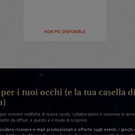
NON PIÙ DISPONIBLE
per i tuoi occhi (e la tua casella d
a)
 per ricevere notifiche di nuove uscite, collaborazioni e sorprese in arrivo
tanto da offrire, e questo è il modo di scoprirlo.
esidero ricevere e-mail promozionali e offerte sugli eventi, i giochi 