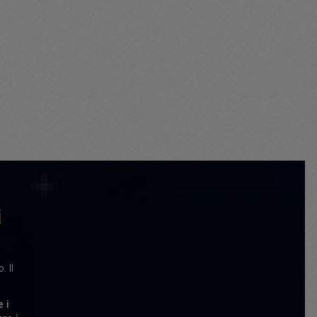
i
. Il
e i