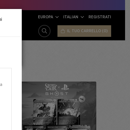
EUROPA
ITALIAN
REGISTRATI
oi
IL TUO CARRELLO
0
CERCA
ea