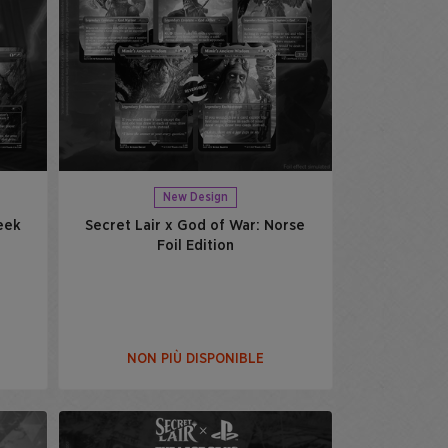
New Design
eek
Secret Lair x God of War: Norse
Foil Edition
NON PIÙ DISPONIBLE