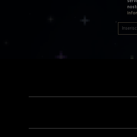
servi
nost
Info