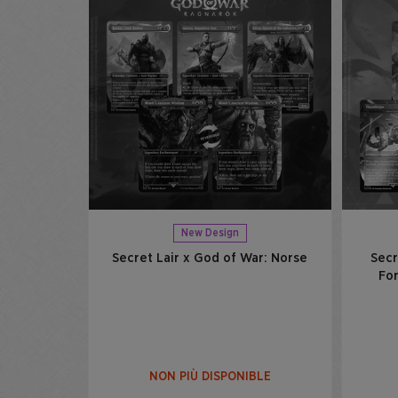
New Design
Secret Lair x God of War: Norse
Secr
For
NON PIÙ DISPONIBLE