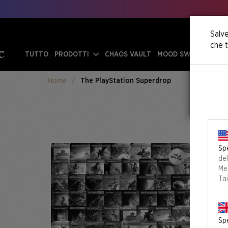
Salve
che t
TUTTO
PRODOTTI
CHAOS VAULT
MOOD SWINGS
Home
The PlayStation Superdrop
Spe
de
Mes
Ta
Spe