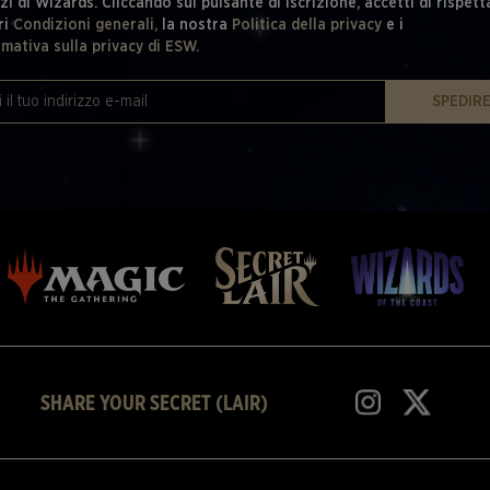
zi di Wizards. Cliccando sul pulsante di iscrizione, accetti di rispett
ri
Condizioni generali,
la nostra
Politica della privacy
e i
rmativa sulla privacy di ESW.
SPEDIR
SHARE YOUR SECRET (LAIR)