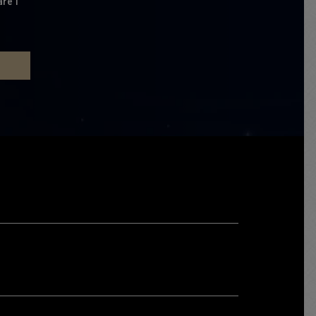
are i
E