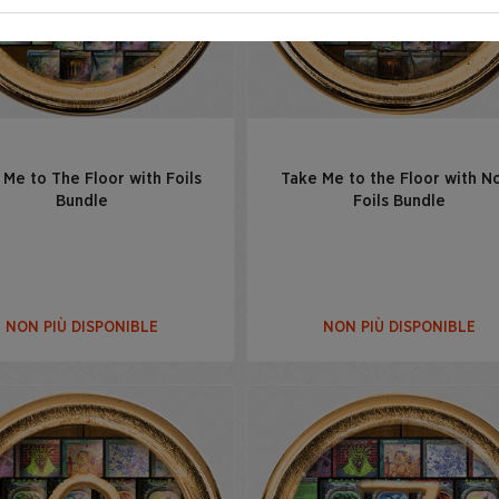
 Me to The Floor with Foils
Take Me to the Floor with N
Bundle
Foils Bundle
NON PIÙ DISPONIBLE
NON PIÙ DISPONIBLE