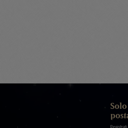
Solo 
post
Registrati