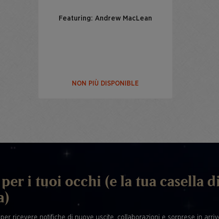
Featuring: Andrew MacLean
NON PIÙ DISPONIBLE
per i tuoi occhi (e la tua casella d
a)
 per ricevere notifiche di nuove uscite, collaborazioni e sorprese in arrivo