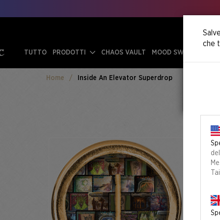
Salve
che t
TUTTO
PRODOTTI
CHAOS VAULT
MOOD SWINGS
Home
Inside An Elevator Superdrop
Spe
de
Mes
Ta
Spe