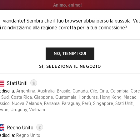
Animo, animo!
, viandante! Sembra che il tuo browser abbia perso la bussola. Vu
i reindirizziamo alla regione corretta per la tua connessione?
NO, TIENIMI QUI
SÌ, SELEZIONA IL NEGOZIO
Inside an Elevator Superdrop
$
Stati Uniti
disci a:
Argentina, Australia, Brasile, Canada, Cile, Cina, Colombia, Cor
l Sud, Costa Rica, Giappone, Guatemala, Honduras, Hong Kong, Macao,
sico, Nuova Zelanda, Panama, Paraguay, Perù, Singapore, Stati Uniti,
iwan, Uruguay, Vietnam
£
Regno Unito
disci a:
Regno Unito