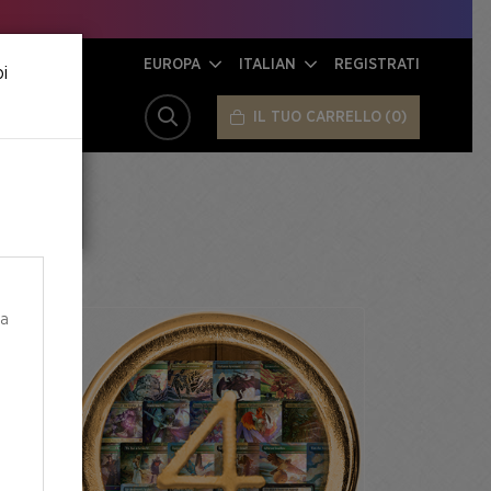
EUROPA
ITALIAN
REGISTRATI
oi
IL TUO CARRELLO
0
CERCA
ea