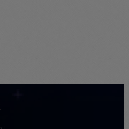
i
. Il