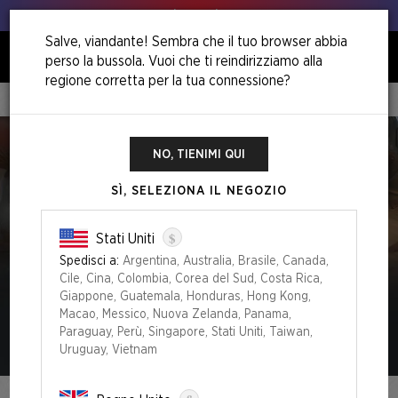
Animo, animo!
Salve, viandante! Sembra che il tuo browser abbia
perso la bussola. Vuoi che ti reindirizziamo alla
0
regione corretta per la tua connessione?
Home
Every Dog Has Its Day
NO, TIENIMI QUI
SÌ, SELEZIONA IL NEGOZIO
$
Stati Uniti
Spedisci a:
Argentina, Australia, Brasile, Canada,
Cile, Cina, Colombia, Corea del Sud, Costa Rica,
Giappone, Guatemala, Honduras, Hong Kong,
Macao, Messico, Nuova Zelanda, Panama,
Paraguay, Perù, Singapore, Stati Uniti, Taiwan,
Uruguay, Vietnam