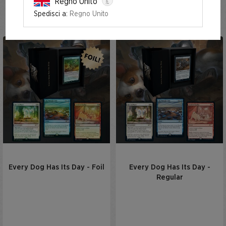
£
Regno Unito
Every Dog Has Its Day
Spedisci a:
Regno Unito
Every Dog Has Its Day - Foil
Every Dog Has Its Day -
Regular