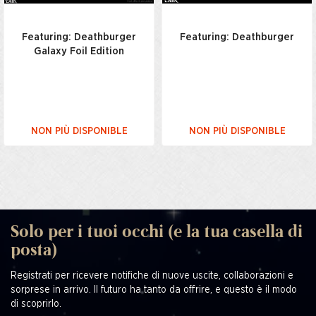
Featuring: Deathburger
Featuring: Deathburger
Galaxy Foil Edition
NON PIÙ DISPONIBLE
NON PIÙ DISPONIBLE
Solo per i tuoi occhi (e la tua casella di
posta)
Registrati per ricevere notifiche di nuove uscite, collaborazioni e
sorprese in arrivo. Il futuro ha tanto da offrire, e questo è il modo
di scoprirlo.