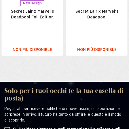
New Design
Secret Lair x Marvel's
Secret Lair x Marvel's
Deadpool Foil Edition
Deadpool
NON PIÙ DISPONIBLE
NON PIÙ DISPONIBLE
Solo per i tuoi occhi (e la tua casella di
posta)
Registrati per ricevere notifiche di nuove uscite, collaborazioni e
sorprese in arrivo. Il futuro ha tanto da offrire, e questo è il modo
di scoprirlo.