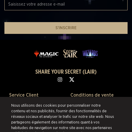
S’INSCRIRE
SHARE YOUR SECRET (LAIR)
Service Client
Conditions de vente
Nous utilisons des cookies pour personnaliser notre
À Propos
Politique de confidentialité
contenu et nos publicités, fournir des fonctionnalités de
réseaux sociaux et analyser le trafic sur notre site web. Nous
Ventes Passées
Politique de remboursement
partageons également des informations quant à vos
habitudes de navigation sur notre site avec nos partenaires
Préférences de Cookies