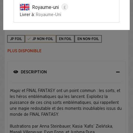
£
Royaume-uni
SECRET LAIR X FINAL FANTASY: GRIMOIRE JP
Livrer à:
Royaume-Uni
Édition
JP FOIL
JP NON-FOIL
EN FOIL
EN NON-FOIL
PLUS DISPONIBLE
DESCRIPTION
Magic
et FINAL FANTASY ont un point commun : les sorts, et
les héros emblématiques qui les lancent. Exploitez la
puissance de ces cinq sorts emblématiques, qui rappellent
une magie redoutable et des moments inoubliables issus du
monde de FINAL FANTASY.
Illustrations par Anna Steinbauer, Kasia ‘Kafis’ Zielińska,
Magali Villeneuve, Evyn Fong, et Justyna Dura.