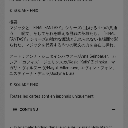
© SQUARE ENIX
概要
マジックと「FINAL FANTASY」シリーズにおける１つの共通
点――呪文、そしてそれを唱える歴戦の英雄たち。「FINAL
FANTASY」シリーズの強力な魔法と忘れられない名場面で彩
られた、マジックを代表する５つの呪文の力を自在に操れ。
アート：アンナ・シュタインバウアー/Anna Seinbauer、カ
シア・’カフィス’・ジェリンスカ/Kasia ‘Kafis’ Zielińska、マ
ガリ・ヴィルヌーヴ/Magali Villeneuve, エヴィン・フォン、
ユスティーナ・デュラ/Justyna Dura
© SQUARE ENIX
Toutes les cartes sont en japonais uniquement.
CONTENU
1x Prismatic Ending dans le rôle de “Yuna's Holy Magic”