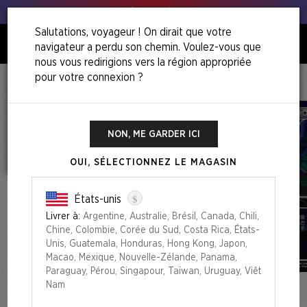
Tous à vos poireaux !
Salutations, voyageur ! On dirait que votre
navigateur a perdu son chemin. Voulez-vous que
0
nous vous redirigions vers la région appropriée
pour votre connexion ?
Accueil
Summer Superdrop 2025
Secret Lair X FINAL FANTASY: Grimoire JP
NON, ME GARDER ICI
OUI, SÉLECTIONNEZ LE MAGASIN
$
États-unis
Livrer à:
Argentine, Australie, Brésil, Canada, Chili,
Chine, Colombie, Corée du Sud, Costa Rica, États-
Unis, Guatemala, Honduras, Hong Kong, Japon,
Macao, Mexique, Nouvelle-Zélande, Panama,
Paraguay, Pérou, Singapour, Taïwan, Uruguay, Viêt
Nam