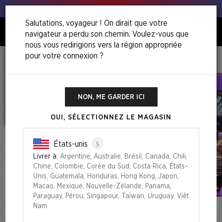
Tous à vos poireaux !
Salutations, voyageur ! On dirait que votre
navigateur a perdu son chemin. Voulez-vous que
0
nous vous redirigions vers la région appropriée
pour votre connexion ?
Accueil
Winter Superdrop 2025
Featuring: Luke Pearson
NON, ME GARDER ICI
OUI, SÉLECTIONNEZ LE MAGASIN
$
États-unis
Livrer à:
Argentine, Australie, Brésil, Canada, Chili,
Chine, Colombie, Corée du Sud, Costa Rica, États-
Unis, Guatemala, Honduras, Hong Kong, Japon,
Macao, Mexique, Nouvelle-Zélande, Panama,
Paraguay, Pérou, Singapour, Taïwan, Uruguay, Viêt
Nam