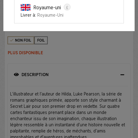
£
Royaume-uni
FEATURING: LUKE PEARSON
Livrer à:
Royaume-Uni
Édition
NON FOIL
FOIL
PLUS DISPONIBLE
DESCRIPTION
L'illustrateur et l'auteur de Hilda, Luke Pearson, la série de
romans graphiques primée, apporte son style charmant à
Secret Lair pour son premier drop en vedette. Sur quatre
cartes fantastiques prenant place dans un monde
enchanteur issu de son imagination, chaque illustration
légère ressemble à un instantané d'une histoire nouvelle et
palpitante, remplie de héros, de méchants, d'amis
improbables et d'aventures inattendues.