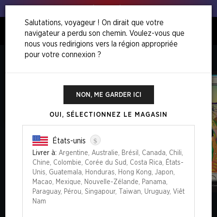
Tous à vos poireaux !
Salutations, voyageur ! On dirait que votre
navigateur a perdu son chemin. Voulez-vous que
0
nous vous redirigions vers la région appropriée
pour votre connexion ?
Accueil
Chaos Vault
The Strange Sands: Plains
NON, ME GARDER ICI
OUI, SÉLECTIONNEZ LE MAGASIN
$
États-unis
Livrer à:
Argentine, Australie, Brésil, Canada, Chili,
Chine, Colombie, Corée du Sud, Costa Rica, États-
Unis, Guatemala, Honduras, Hong Kong, Japon,
Macao, Mexique, Nouvelle-Zélande, Panama,
Paraguay, Pérou, Singapour, Taïwan, Uruguay, Viêt
Nam