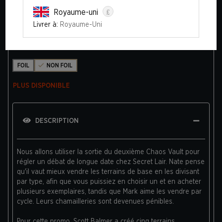
£
Royaume-uni
THE STRANGE SANDS: PLAINS
Livrer à:
Royaume-Uni
Édition
FOIL
NON FOIL
PLUS DISPONIBLE
DESCRIPTION
Nous allons utiliser la sortie du deuxième Chaos Vault pour
régler un débat de longue date chez Secret Lair. Nate pense
qu'il vaut mieux vendre les terrains de base en les divisant
par type, afin que vous puissiez en choisir un et en acheter
plusieurs exemplaires, tandis que Mark aime les vendre par
cycle. Leurs chamailleries sont devenues pénibles.
Pour cette promo, Scott Balmer a créé cinq terrains