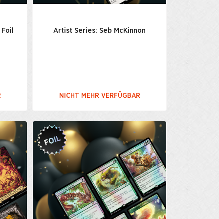
 Foil
Artist Series: Seb McKinnon
R
NICHT MEHR VERFÜGBAR