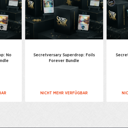
op: No
Secretversary Superdrop: Foils
Secre
undle
Forever Bundle
BAR
NICHT MEHR VERFÜGBAR
NI