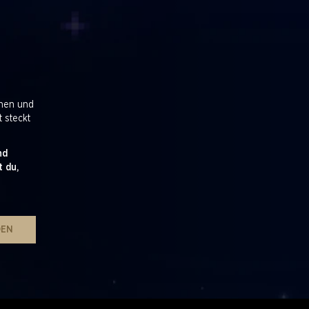
onen und
t steckt
nd
 du,
DEN