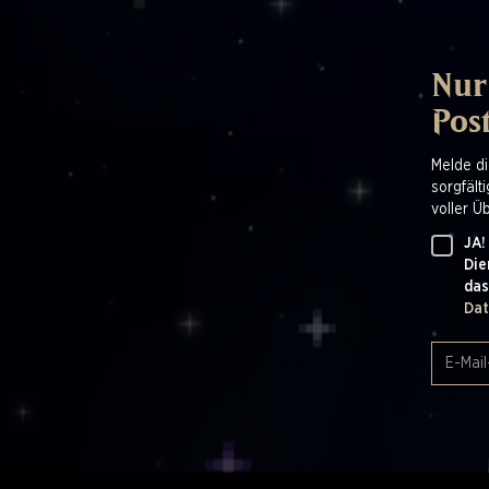
Nur
Pos
Melde di
sorgfält
voller Ü
JA!
Die
das
Dat