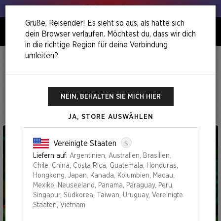
Hol deinen Lauch raus!
Grüße, Reisender! Es sieht so aus, als hätte sich
dein Browser verlaufen. Möchtest du, dass wir dich
0
in die richtige Region für deine Verbindung
umleiten?
Home
Extra Life 2025: ​ Secret Lair X Play-Doh
Extra Life 2025: ​ Secret Lair x Play-
Doh
NEIN, BEHALTEN SIE MICH HIER
JA, STORE AUSWÄHLEN
$
Vereinigte Staaten
Liefern auf:
Argentinien, Australien, Brasilien,
Chile, China, Costa Rica, Guatemala, Honduras,
Hongkong, Japan, Kanada, Kolumbien, Macau,
Mexiko, Neuseeland, Panama, Paraguay, Peru,
Singapur, Südkorea, Taiwan, Uruguay, Vereinigte
Staaten, Vietnam