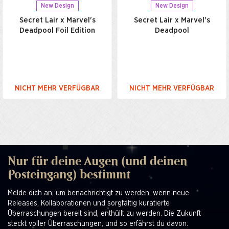
New Design
New Design
Secret Lair x Marvel's
Secret Lair x Marvel's
Deadpool Foil Edition
Deadpool
NICHT MEHR VERFÜGBAR
NICHT MEHR VERFÜGBAR
Nur für deine Augen (und deinen
Posteingang) bestimmt
Melde dich an, um benachrichtigt zu werden, wenn neue
Releases, Kollaborationen und sorgfältig kuratierte
Überraschungen bereit sind, enthüllt zu werden. Die Zukunft
steckt voller Überraschungen, und so erfährst du davon.