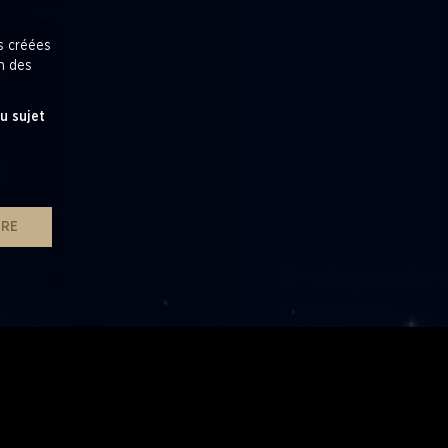
es créées
en des
u sujet
IRE