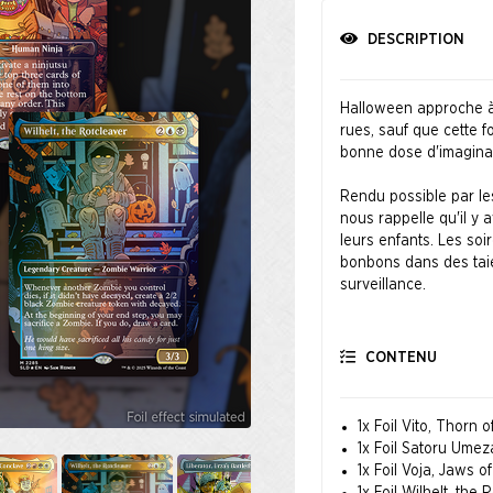
DESCRIPTION
Halloween approche à
rues, sauf que cette fo
bonne dose d'imaginat
Rendu possible par les
nous rappelle qu'il y
leurs enfants. Les so
bonbons dans des taies 
surveillance.
Toutes les cartes son
CONTENU
1x Foil Vito, Thorn 
1x Foil Satoru Ume
1x Foil Voja, Jaws o