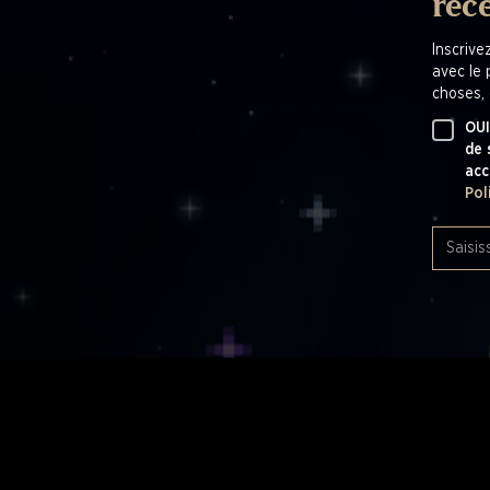
réc
Inscrive
avec le 
choses, 
OUI
de 
acc
Pol