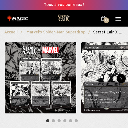
Tous à vos poireaux !
0
Accueil
Marvel's Spider-Man Superdrop
Secret Lair X Marvel's Spider-Man: Venom Unleashed (Inks)