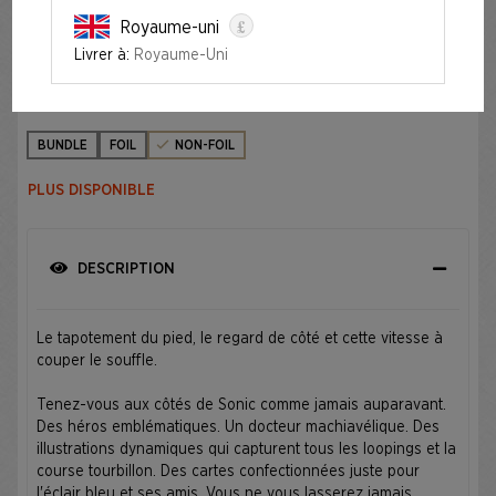
£
Royaume-uni
SUPER SONIC BUNDLE NON-FOIL EDITION
Livrer à:
Royaume-Uni
Édition
BUNDLE
FOIL
NON-FOIL
PLUS DISPONIBLE
DESCRIPTION
Le tapotement du pied, le regard de côté et cette vitesse à
couper le souffle.
Tenez-vous aux côtés de Sonic comme jamais auparavant.
Des héros emblématiques. Un docteur machiavélique. Des
illustrations dynamiques qui capturent tous les loopings et la
course tourbillon. Des cartes confectionnées juste pour
l'éclair bleu et ses amis. Vous ne vous lasserez jamais