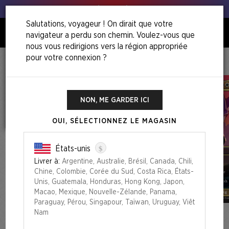
Tous à vos poireaux !
Salutations, voyageur ! On dirait que votre
navigateur a perdu son chemin. Voulez-vous que
0
nous vous redirigions vers la région appropriée
pour votre connexion ?
Accueil
The Sonic Superdrop
Super Sonic Bundle Non-Foil Edition
NON, ME GARDER ICI
OUI, SÉLECTIONNEZ LE MAGASIN
$
États-unis
Livrer à:
Argentine, Australie, Brésil, Canada, Chili,
Chine, Colombie, Corée du Sud, Costa Rica, États-
Unis, Guatemala, Honduras, Hong Kong, Japon,
Macao, Mexique, Nouvelle-Zélande, Panama,
Paraguay, Pérou, Singapour, Taïwan, Uruguay, Viêt
Nam