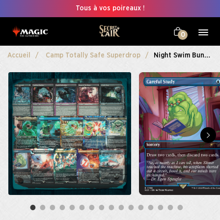
Tous à vos poireaux !
0
Accueil
Camp Totally Safe Superdrop
Night Swim Bundle Non-Foil Edition