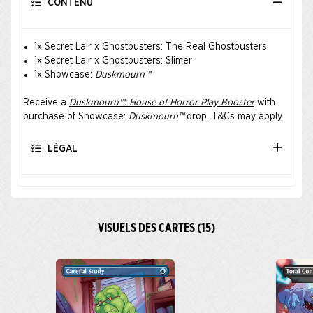
CONTENU
1x Secret Lair x Ghostbusters: The Real Ghostbusters
1x Secret Lair x Ghostbusters: Slimer
1x Showcase:
Duskmourn™
Receive a
Duskmourn™: House of Horror Play Booster
with
purchase of Showcase:
Duskmourn™
drop.
T&Cs
may apply.
LÉGAL
VISUELS DES CARTES (15)