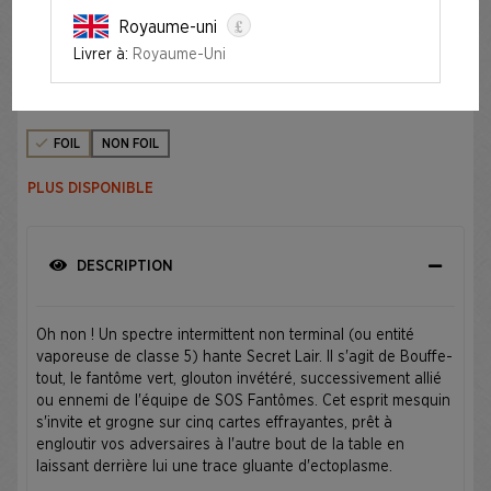
£
Royaume-uni
SECRET LAIR X GHOSTBUSTERS: SLIMER FOIL EDITION
Livrer à:
Royaume-Uni
Édition
FOIL
NON FOIL
PLUS DISPONIBLE
DESCRIPTION
Oh non ! Un spectre intermittent non terminal (ou entité
vaporeuse de classe 5) hante Secret Lair. Il s'agit de Bouffe-
tout, le fantôme vert, glouton invétéré, successivement allié
ou ennemi de l'équipe de SOS Fantômes. Cet esprit mesquin
s'invite et grogne sur cinq cartes effrayantes, prêt à
engloutir vos adversaires à l'autre bout de la table en
laissant derrière lui une trace gluante d'ectoplasme.