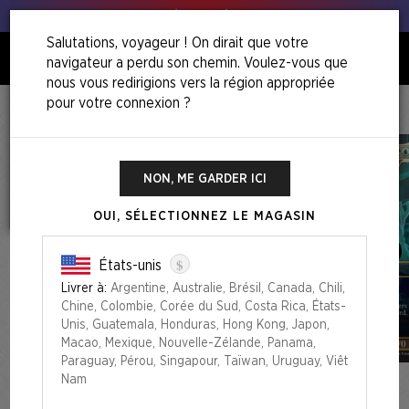
Tous à vos poireaux !
Salutations, voyageur ! On dirait que votre
navigateur a perdu son chemin. Voulez-vous que
0
nous vous redirigions vers la région appropriée
pour votre connexion ?
Accueil
Camp Totally Safe Superdrop
Secret Lair X Ghostbusters: Slimer Foil Edition
NON, ME GARDER ICI
OUI, SÉLECTIONNEZ LE MAGASIN
$
États-unis
Livrer à:
Argentine, Australie, Brésil, Canada, Chili,
Chine, Colombie, Corée du Sud, Costa Rica, États-
Unis, Guatemala, Honduras, Hong Kong, Japon,
Macao, Mexique, Nouvelle-Zélande, Panama,
Paraguay, Pérou, Singapour, Taïwan, Uruguay, Viêt
Nam