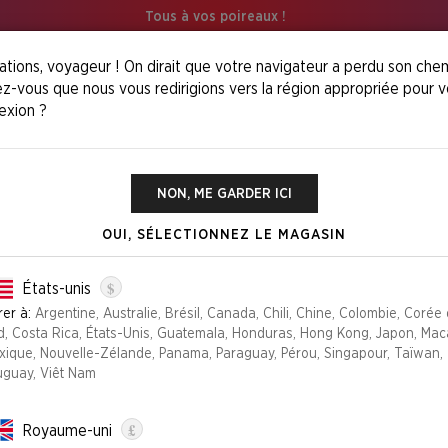
Tous à vos poireaux !
ations, voyageur ! On dirait que votre navigateur a perdu son chem
z-vous que nous vous redirigions vers la région appropriée pour v
exion ?
NON, ME GARDER ICI
New Designs
OUI, SÉLECTIONNEZ LE MAGASIN
ILTRES
(0)
PRIX
$
États-unis
rer à:
Argentine, Australie, Brésil, Canada, Chili, Chine, Colombie, Corée
d, Costa Rica, États-Unis, Guatemala, Honduras, Hong Kong, Japon, Mac
xique, Nouvelle-Zélande, Panama, Paraguay, Pérou, Singapour, Taïwan,
uguay, Viêt Nam
£
Royaume-uni