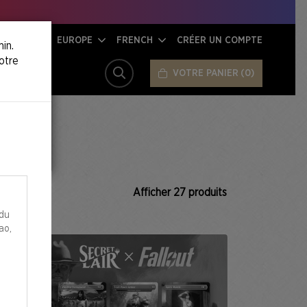
EUROPE
FRENCH
CRÉER UN COMPTE
in.
otre
VOTRE PANIER
0
RECHERCHER
Afficher
27
produits
 du
ao,