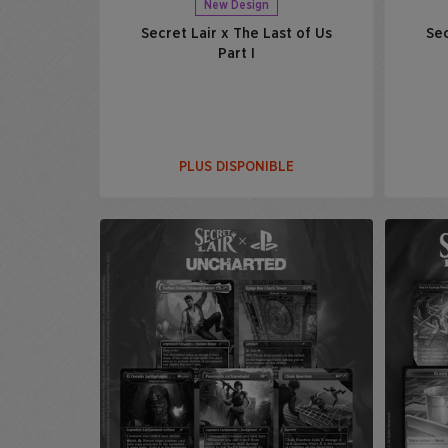
New Design
Secret Lair x The Last of Us
Sec
Part I
PLUS DISPONIBLE