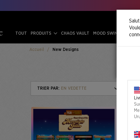
Salut
Voule
TOUT
PRODUITS
CHAOS VAULT
MOOD SWINGS
conn
Accueil
New Designs
EN VEDETTE
F
Liv
Su
Me
Ur