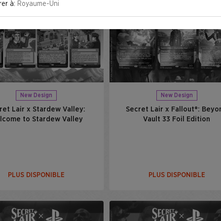
rer à:
Royaume-Uni
New Design
New Design
ret Lair x Stardew Valley:
Secret Lair x Fallout®: Beyo
lcome to Stardew Valley
Vault 33 Foil Edition​
PLUS DISPONIBLE
PLUS DISPONIBLE