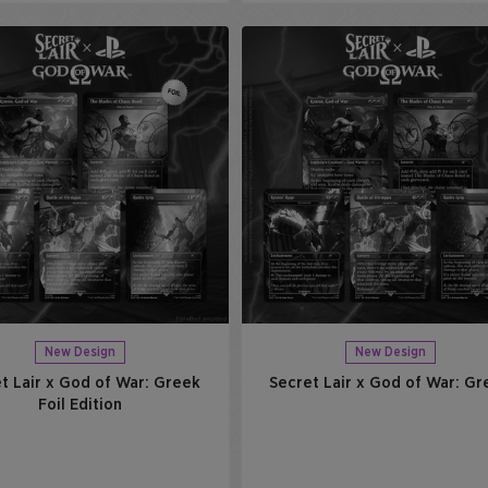
New Design
New Design
t Lair x God of War: Greek
Secret Lair x God of War: Gr
Foil Edition