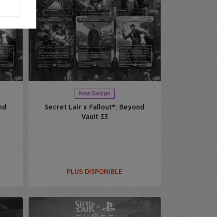
New Design
nd
Secret Lair x Fallout®: Beyond
Vault 33​
PLUS DISPONIBLE